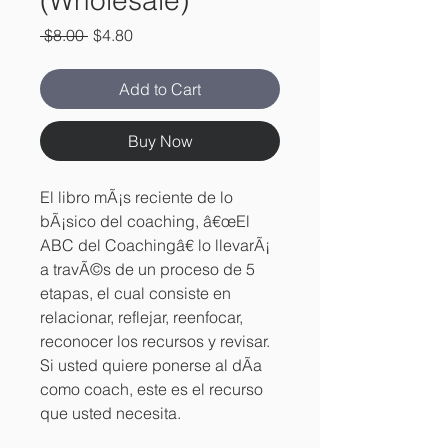
(Wholesale)
Regular
Sale
 $8.00 
$4.80
Price
Price
Add to Cart
Buy Now
El libro mÃ¡s reciente de lo
bÃ¡sico del coaching, â€œEl
ABC del Coachingâ€ lo llevarÃ¡
a travÃ©s de un proceso de 5
etapas, el cual consiste en
relacionar, reflejar, reenfocar,
reconocer los recursos y revisar.
Si usted quiere ponerse al dÃ­a
como coach, este es el recurso
que usted necesita.